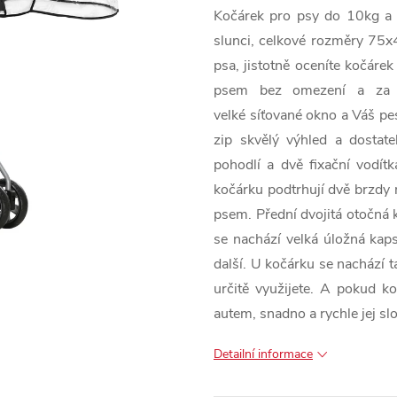
Kočárek pro psy do 10kg a d
slunci, celkové rozměry 7
psa, jistotně oceníte kočáre
psem bez omezení a za ka
velké síťované okno a Váš pe
zip skvělý výhled a dostat
pohodlí a dvě fixační vodít
kočárku podtrhují dvě brzdy 
psem. Přední dvojitá otočná 
se nachází velká úložná kaps
další. U kočárku se nachází t
určitě využijete. A pokud k
autem, snadno a rychle jej slo
Detailní informace