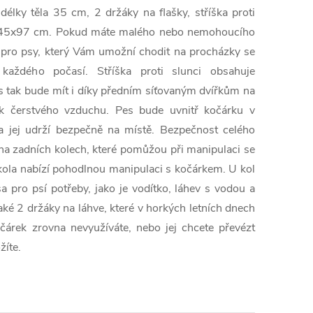
élky těla 35 cm, 2 držáky na flašky, stříška proti
5x45x97 cm. Pokud máte malého nebo nemohoucího
k pro psy, který Vám umožní chodit na procházky se
ždého počasí. Stříška proti slunci obsahuje
s tak bude mít i díky předním síťovaným dvířkům na
ek čerstvého vzduchu. Pes bude uvnitř kočárku v
ka jej udrží bezpečně na místě. Bezpečnost celého
na zadních kolech, které pomůžou při manipulaci se
kola nabízí pohodlnou manipulaci s kočárkem. U kol
a pro psí potřeby, jako je vodítko, láhev s vodou a
aké 2 držáky na láhve, které v horkých letních dnech
očárek zrovna nevyužíváte, nebo jej chcete převézt
žíte.