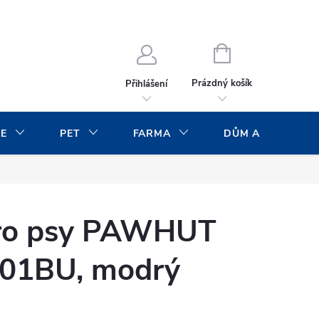
NÁKUPNÍ
KOŠÍK
Prázdný košík
Přihlášení
CE
PET
FARMA
DŮM A ZAHRADA
pro psy PAWHUT
01BU, modrý