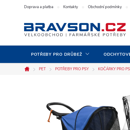
Přejít
Doprava a platba
Kontakty
Obchodní podmínky
na
obsah
POTŘEBY PRO DRŮBEŽ
ODCHYTOVÉ
PET
POTŘEBY PRO PSY
KOČÁRKY PRO P
Domů