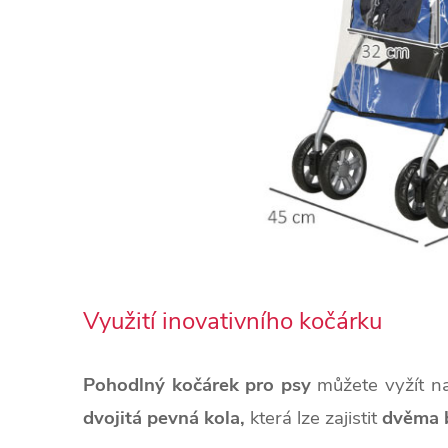
Využití inovativního kočárku
Pohodlný kočárek pro psy
můžete vyžít na
dvojitá pevná kola,
která lze zajistit
dvěma b