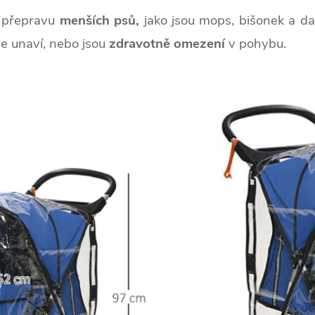
 přepravu
menších psů,
jako jsou mops, bišonek a da
 se unaví, nebo jsou
zdravotně omezení
v pohybu.