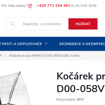
+420 771 154 361
O naší společnosti
Blog
Volná pracovní místa
HLEDAT
 PASTI A ODPUZOVAČE
DEZINSEKCE A DEZINFEK
SY
Kočárek pro psy PAWHUT D00-058V01BU, modrý
Kočárek 
D00-058V
Kód produktu:
1037