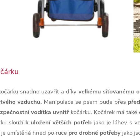
očárku
kočárku snadno uzavřít a díky
velkému síťovanému ok
stvého vzduchu.
Manipulace se psem bude přes
před
zpečnostní vodítka uvnitř
kočárku. Kočárek má také
ku slouží
k uložení větších potřeb
jako je láhev s vo
je umístěná hned po ruce
pro drobné potřeby
jako js