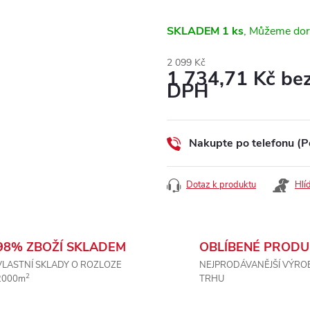
SKLADEM
1 ks
2 099 Kč
1 734,71 Kč be
DPH
Měrná
cena:
Nakupte po telefonu (P
Dotaz k produktu
Hlí
98% ZBOŽÍ SKLADEM
OBLÍBENÉ PRODU
VLASTNÍ SKLADY O ROZLOZE
NEJPRODÁVANĚJŠÍ VÝRO
2
2000m
TRHU