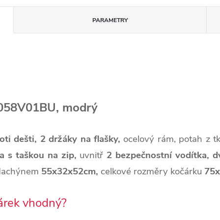
PARAMETRY
058V01BU, modrý
oti dešti,
2 držáky na flašky,
ocelový rám, potah z t
ka s taškou na zip,
uvnitř
2 bezpečnostní vodítka,
d
aldachýnem
55x32x52cm,
celkové rozměry kočárku
75x
čárek vhodný?