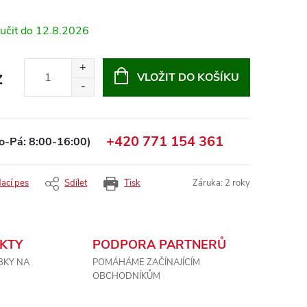
12.8.2026
z
VLOŽIT DO KOŠÍKU
+420 771 154 361
o-Pá: 8:00-16:00)
dací pes
Sdílet
Tisk
Záruka
:
2 roky
KTY
PODPORA PARTNERŮ
BKY NA
POMÁHÁME ZAČÍNAJÍCÍM
OBCHODNÍKŮM