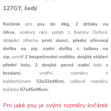
127GY, šedý
Kočárek
pro
psy do 4kg,
2 držáky na
láhve,
ocelový rám, potah z tkaniny Oxford,
sklápěcí střecha
proti slunci, přední síťovaná
dvířka na zip
,
zadní dvířka s taškou na
zip,
uvnitř
2 bezpečnostní vodítka,
dvojitá otáčecí
přední kola,
2 dvojitá pevná zadní
kola
s
brzdami,
vnitřní rozměry s
baldachýnem
52x32x48cm,
celkové rozměry
kočárku
67x45x96cm.
Pro jaké psy je svými rozměry kočárek