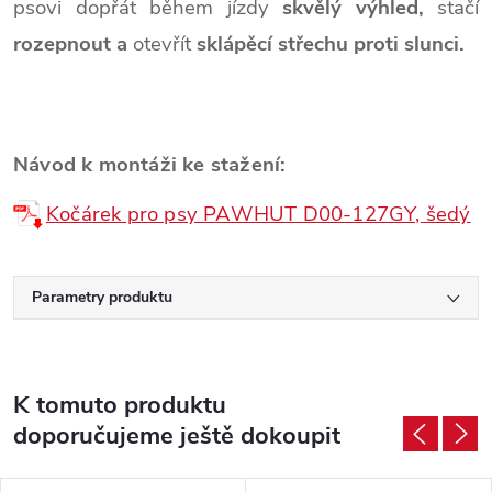
psovi dopřát během jízdy
skvělý výhled,
stačí
rozepnout a
otevřít
sklápěcí střechu proti slunci.
Návod k montáži ke stažení:
Kočárek pro psy PAWHUT D00-127GY, šedý
Parametry produktu
K tomuto produktu
doporučujeme ještě dokoupit