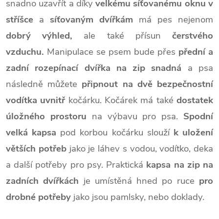
snadno uzavřít a díky
velkému síťovanému oknu v
stříšce
a
síťovaným dvířkám
má pes nejenom
dobrý výhled,
ale také přísun
čerstvého
vzduchu.
Manipulace se psem bude přes
přední a
zadní rozepínací dvířka na zip snadná
a psa
následně můžete
připnout na dvě bezpečnostní
vodítka uvnitř
kočárku. Kočárek má také
dostatek
úložného prostoru
na výbavu pro psa.
Spodní
velká kapsa
pod korbou kočárku slouží
k uložení
větších potřeb
jako je láhev s vodou, vodítko, deka
a další potřeby pro psy. Praktická
kapsa na zip na
zadních dvířkách
je umístěná hned po ruce
pro
drobné potřeby
jako jsou pamlsky, nebo doklady.