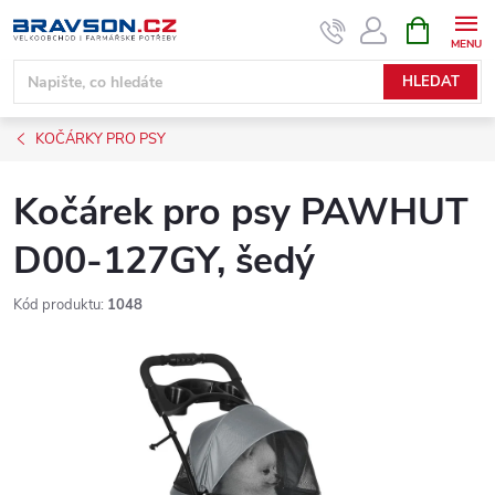
Přejít
NÁKUPNÍ
KOŠÍK
na
obsah
HLEDAT
KOČÁRKY PRO PSY
Kočárek pro psy PAWHUT
D00-127GY, šedý
Kód produktu:
1048