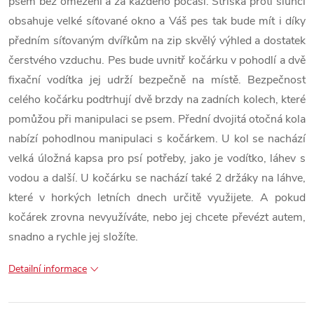
psem bez omezení a za každého počasí. Stříška proti slunci
obsahuje velké síťované okno a Váš pes tak bude mít i díky
předním síťovaným dvířkům na zip skvělý výhled a dostatek
čerstvého vzduchu. Pes bude uvnitř kočárku v pohodlí a dvě
fixační vodítka jej udrží bezpečně na místě. Bezpečnost
celého kočárku podtrhují dvě brzdy na zadních kolech, které
pomůžou při manipulaci se psem. Přední dvojitá otočná kola
nabízí pohodlnou manipulaci s kočárkem. U kol se nachází
velká úložná kapsa pro psí potřeby, jako je vodítko, láhev s
vodou a další. U kočárku se nachází také 2 držáky na láhve,
které v horkých letních dnech určitě využijete. A pokud
kočárek zrovna nevyužíváte, nebo jej chcete převézt autem,
snadno a rychle jej složíte.
Detailní informace