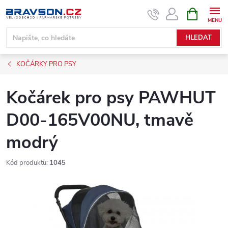
Přejít
NÁKUPNÍ
KOŠÍK
na
obsah
HLEDAT
KOČÁRKY PRO PSY
Kočárek pro psy PAWHUT
D00-165V00NU, tmavě
modrý
Kód produktu:
1045