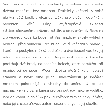
Vám umožní chodit na procházky s větším psem nebo
dvěma menšími bez omezení. Praktický kočárek v sobě
ukrývá ještě košík a úložnou tašku pro uložení doplňků a
osobních věcí. Díky čtyřstupňové skládací
stříšce, síťovanému průzoru stříšky a síťovaným dvířkám na
zip vepředu kočárku bude mít Váš mazlíček skvělý výhled a
ochranu před sluncem. Pes bude uvnitř kočárku v pohodlí,
které mu poskytne měkká podložka a dvě fixační vodítka jej
udrží bezpečně na místě. Bezpečnost celého kočárku
podtrhují dvě brzdy na zadních kolech, které pomůžou při
manipulaci se psem. Přední dvojitá otočná kola nabízejí
stabilitu a navíc díky jejich univerzálnosti je kočárek
mnohem pohodlnější a vhodný do terénu. U kol se
nachází velká úložná kapsa pro psí potřeby, jako je vodítko,
láhev s vodou a další. A pokud kočárek zrovna nevyužíváte,
nebo jej chcete převézt autem, snadno a rychle jej složíte.