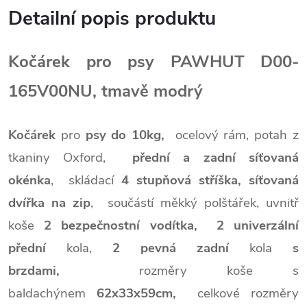
Detailní popis produktu
Kočárek pro psy PAWHUT D00-
165V00NU, tmavě modrý
Kočárek
pro
psy do 10kg,
ocelový rám, potah z
tkaniny Oxford,
přední a zadní síťovaná
okénka
,
skládací
4 stupňová stříška, síťovaná
dvířka na zip
,
součástí měkký polštářek,
uvnitř
koše
2 bezpečnostní vodítka,
2 univerzální
přední
kola,
2 pevná zadní
kola
s
brzdami,
rozměry koše s
baldachýnem
62x33x59cm,
celkové rozměry