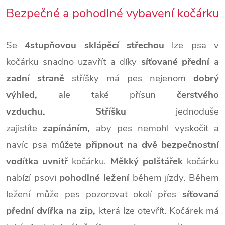
Bezpečné a pohodlné vybavení kočárku
Se
4stupňovou sklápěcí střechou
lze psa v
kočárku snadno uzavřít a díky
síťované přední a
zadní straně
stříšky má pes nejenom
dobrý
výhled,
ale také přísun
čerstvého
vzduchu.
Stříšku
jednoduše
zajistíte
zapínáním,
aby pes nemohl vyskočit a
navíc psa můžete
připnout na dvě bezpečnostní
vodítka uvnitř
kočárku.
Měkký polštářek
kočárku
nabízí psovi
pohodlné ležení
během jízdy. Během
ležení může pes pozorovat okolí přes
síťovaná
přední dvířka na zip,
která lze otevřít. Kočárek má