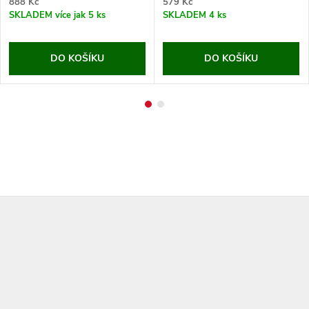
888 Kč
579 Kč
SKLADEM
více jak 5 ks
SKLADEM
4 ks
DO KOŠÍKU
DO KOŠÍKU
Z
á
p