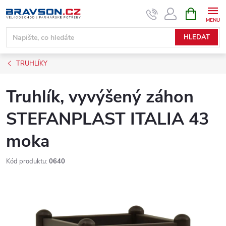
Přejít
NÁKUPNÍ
KOŠÍK
na
obsah
HLEDAT
TRUHLÍKY
Truhlík, vyvýšený záhon
STEFANPLAST ITALIA 43
moka
Kód produktu:
0640