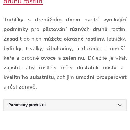
druhů rostlin
Truhlíky s drenážním dnem
nabízí
vynikající
podmínky
pro
pěstování
různých druhů
rostlin.
Zasadit
do nich
můžete
okrasné rostliny
, letničky,
bylinky
, trvalky,
cibuloviny,
a dokonce i
menší
keře
a drobné
ovoce
a
zeleninu.
Důležité je však
zajistit
, aby rostliny měly
dostatek místa
a
kvalitního substrátu
, což jim
umožní prosperovat
a růst
zdravě.
Parametry produktu