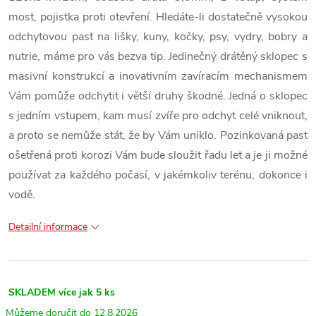
most, pojistka proti otevření. Hledáte-li dostatečně vysokou
odchytovou past na lišky, kuny, kočky, psy, vydry, bobry a
nutrie, máme pro vás bezva tip. Jedinečný drátěný sklopec s
masivní konstrukcí a inovativním zavíracím mechanismem
Vám pomůže odchytit i větší druhy škodné. Jedná o sklopec
s jedním vstupem, kam musí zvíře pro odchyt celé vniknout,
a proto se nemůže stát, že by Vám uniklo. Pozinkovaná past
ošetřená proti korozi Vám bude sloužit řadu let a je ji možné
používat za každého počasí, v jakémkoliv terénu, dokonce i
vodě.
Detailní informace
SKLADEM
více jak 5 ks
12.8.2026