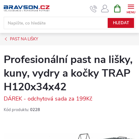
Přejít
NÁKUPNÍ
KOŠÍK
na
obsah
HLEDAT
PAST NA LIŠKY
Profesionální past na lišky,
kuny, vydry a kočky TRAP
H120x34x42
DÁREK - odchytová sada za 199Kč
Kód produktu:
0228