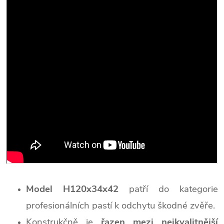
Model H120x34x42
patří do kategorie
profesionálních pastí k odchytu škodné zvěře.
Konstrukčně je
řazen mezi nejkvalitnější