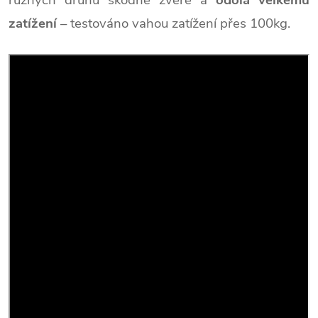
různých druhů škodné zvěře a
odolá velkému
zatížení
– testováno vahou zatížení přes 100kg.