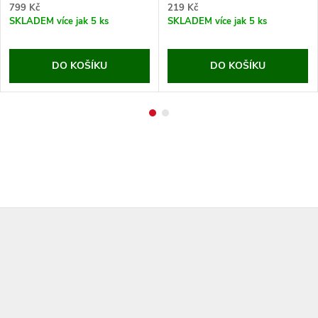
799 Kč
219 Kč
SKLADEM
více jak 5 ks
SKLADEM
více jak 5 ks
DO KOŠÍKU
DO KOŠÍKU
Z
á
p