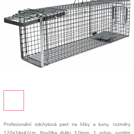
Profesionální odchytová past na lišky a kuny, rozměry
120x34x42cm, tloušťka drátu 3,0mm, 1 vstup, systém