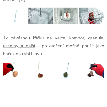
1x závěsnou lžičku na vejce, kompot, granule,
uzeniny a další
- po otočení možné použít jako
háček na rybí hlavu