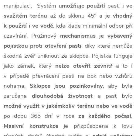
manipulaci. Systém
umožňuje použití
pasti
i ve
svažitém terénu
až do sklonu 45°
a je vhodný
k použití i ve vodě
, kde klade minimální odpor při
uzavírání. Pružinový
mechanismus je vybavený
pojistkou
proti otevření pasti
, díky které nemůže
škodná zvěř uniknout ze sklopce. Pojistka funguje
jako zámek, který
nelze otevřít zevnitř
a to i
v případě převrácení pasti na bok nebo vzhůru
nohama.
Sklopce jsou pozinkovány
, aby byla
zaručena
dlouhodobá životnost
a past bylo
možné využít v jakémkoliv terénu nebo ve vodě
po dobu 365 dní v roce
za každého počasí
.
Masivní konstrukce
je přizpůsobena k lovu