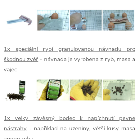
1x speciální rybí granulovanou návnadu pro
škodnou zvěř
- návnada je vyrobena z ryb, masa a
vajec
1x velký závěsný bodec k napíchnutí pevné
nástrahy
- například na uzeniny, větší kusy masa
anebo ryby