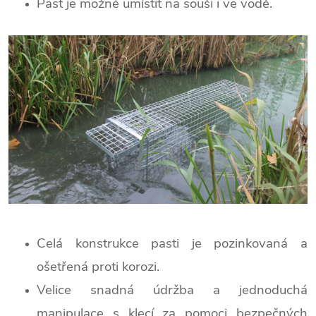
Past je možné umístit na souši i ve vodě.
Celá konstrukce pasti je pozinkovaná a
ošetřená proti korozi.
Velice snadná údržba a jednoduchá
manipulace s klecí za pomoci bezpečných