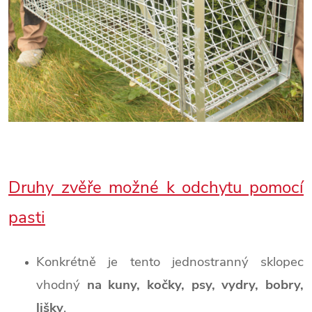
Druhy zvěře možné k odchytu pomocí
pasti
Konkrétně je tento jednostranný sklopec
vhodný
na kuny, kočky, psy, vydry, bobry,
lišky
.