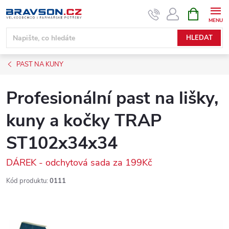
Přejít
NÁKUPNÍ
KOŠÍK
na
obsah
HLEDAT
PAST NA KUNY
Profesionální past na lišky,
kuny a kočky TRAP
ST102x34x34
DÁREK - odchytová sada za 199Kč
Kód produktu:
0111