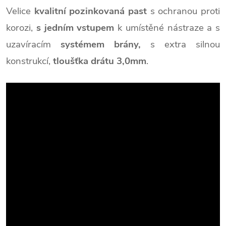
Velice
kvalitní pozinkovaná past
s ochranou proti
korozi,
s
jedním vstupem
k umístěné nástraze a s
uzavíracím
systémem brány,
s extra silnou
konstrukcí,
tloušťka drátu 3,0mm
.