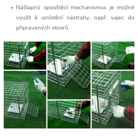
Nášlapný spouštěcí mechanismus je možné
využít k umístění nástrahy, např. vajec do
připravených otvorů.