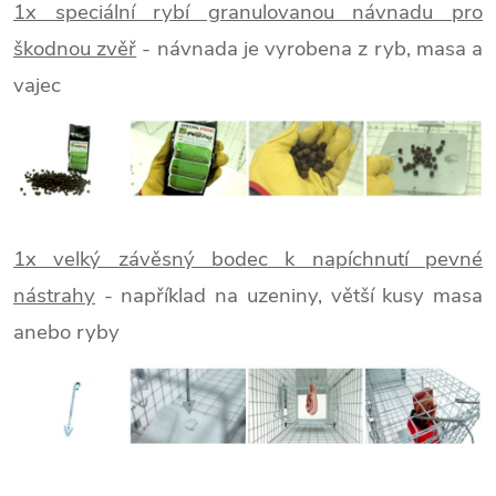
1x speciální rybí granulovanou návnadu pro
škodnou zvěř
- návnada je vyrobena z ryb, masa a
vajec
1x velký závěsný bodec k napíchnutí pevné
nástrahy
- například na uzeniny, větší kusy masa
anebo ryby