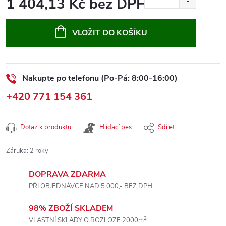
1 404,13 Kč bez DPH
Měrná
cena:
VLOŽIT DO KOŠÍKU
Nakupte po telefonu (Po-Pá: 8:00-16:00)
+420 771 154 361
Dotaz k produktu
Hlídací pes
Sdílet
Záruka
:
2 roky
DOPRAVA ZDARMA
PŘI OBJEDNÁVCE NAD 5.000,- BEZ DPH
98% ZBOŽÍ SKLADEM
2
VLASTNÍ SKLADY O ROZLOZE 2000m