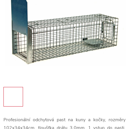
Profesionální odchytová past na kuny a kočky, rozměry
102x34x34cm, tloušťka drátu 3,0mm, 1 vstup do pasti,