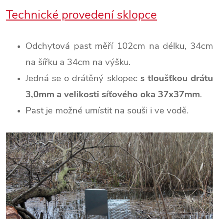
Technické provedení sklopce
Odchytová past měří 102cm na délku, 34cm
na šířku a 34cm na výšku.
Jedná se o drátěný sklopec
s tloušťkou drátu
3,0mm a velikosti síťového oka 37x37mm
.
Past je možné umístit na souši i ve vodě.