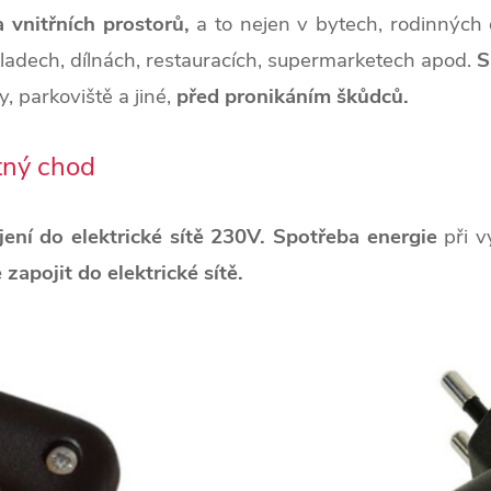
 vnitřních prostorů,
a to nejen v bytech, rodinných 
kladech, dílnách, restauracích, supermarketech apod.
S
, parkoviště a jiné,
před pronikáním škůdců.
stný chod
ení do elektrické sítě
230V
.
Spotřeba energie
při v
zapojit do elektrické sítě.