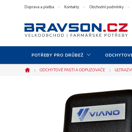
Přejít
Doprava a platba
Kontakty
Obchodní podmínky
na
obsah
POTŘEBY PRO DRŮBEŽ
ODCHYTOVÉ
ODCHYTOVÉ PASTI A ODPUZOVAČE
ULTRAZV
Domů