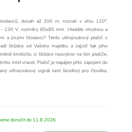
 hlodavců, dosah až 200 m, rozsah v úhlu 120°,
síť - 230 V, rozměry 85x85 mm. Hledáte vhodnou a
i a jinými hlodavci? Tento ultrazvukový plašič s
dí škůdce od Vašeho majetku a zajistí tak jeho
měně kmitočtu si škůdce nezvykne na tón plašiče,
ěchto míst vracet. Plašič je napájen přes zapojení do
aný ultrazvukový signál není škodlivý pro člověka,
11.8.2026