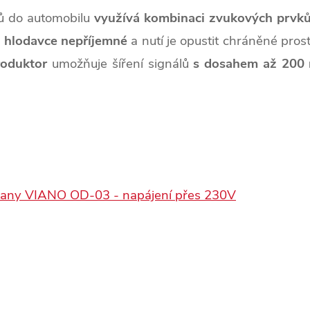
ů do automobilu
využívá kombinaci zvukových prvk
a hlodavce nepříjemné
a nutí je opustit chráněné pros
oduktor
umožňuje šíření signálů
s dosahem až 200 
otkany VIANO OD-03 - napájení přes 230V