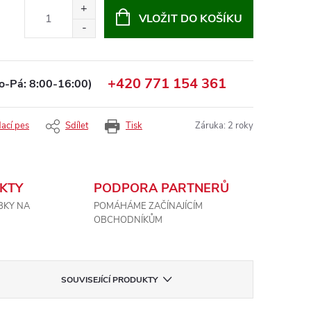
VLOŽIT DO KOŠÍKU
+420 771 154 361
o-Pá: 8:00-16:00)
dací pes
Sdílet
Tisk
Záruka
:
2 roky
KTY
PODPORA PARTNERŮ
BKY NA
POMÁHÁME ZAČÍNAJÍCÍM
OBCHODNÍKŮM
SOUVISEJÍCÍ PRODUKTY