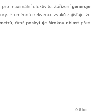
ů
pro maximální efektivitu. Zařízení
generuje
tory. Proměnná frekvence zvuků zajišťuje, že
metrů
, čímž
poskytuje širokou oblast
před
0.6 kg