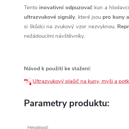
Tento
inovativní odpuzovač
kun a hlodavc
ultrazvukové signály
, které jsou
pro kuny 
si škůdci na zvukový vzor nezvyknou.
Repr
nežádoucími návštěvníky.
Návod k použití ke stažení:
Ultrazvukový plašič na kuny, myši a p
Parametry produktu:
Hmotnost
: