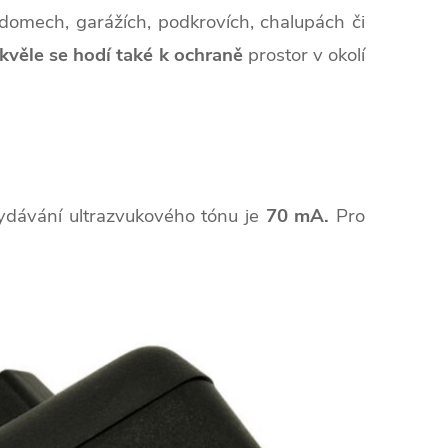
domech, garážích, podkrovích, chalupách či
kvěle se hodí také
k ochraně
prostor v okolí
ydávání ultrazvukového tónu je
70 mA.
Pro