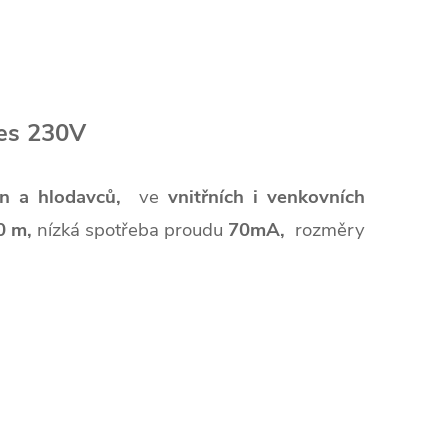
řes 230V
un a hlodavců,
ve
vnitřních i venkovních
0 m,
nízká spotřeba proudu
70mA,
rozměry