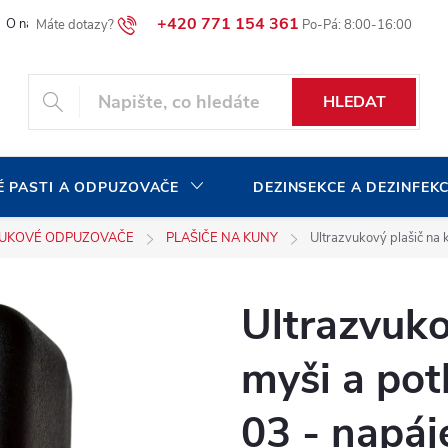
+420 771 154 361
O naší společnosti
Blog
Volná pracovní místa
HLEDAT
 PASTI A ODPUZOVAČE
DEZINSEKCE A DEZINFEK
UKOVÉ ODPUZOVAČE
PLAŠIČE NA KUNY
Ultrazvukový plašič na
Ultrazvuko
myši a po
03 - napáj