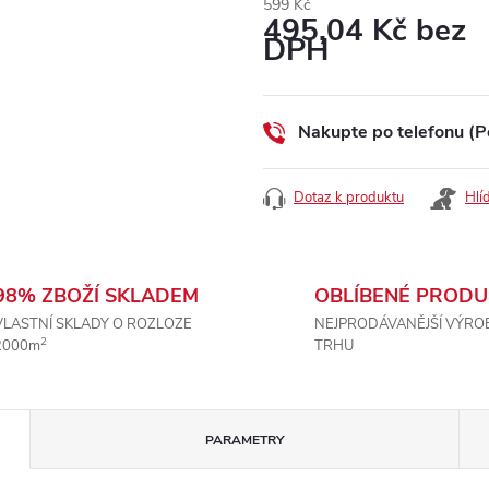
599 Kč
495,04 Kč bez
DPH
Měrná
cena:
Nakupte po telefonu (P
Dotaz k produktu
Hlí
98% ZBOŽÍ SKLADEM
OBLÍBENÉ PRODU
VLASTNÍ SKLADY O ROZLOZE
NEJPRODÁVANĚJŠÍ VÝRO
2
2000m
TRHU
PARAMETRY