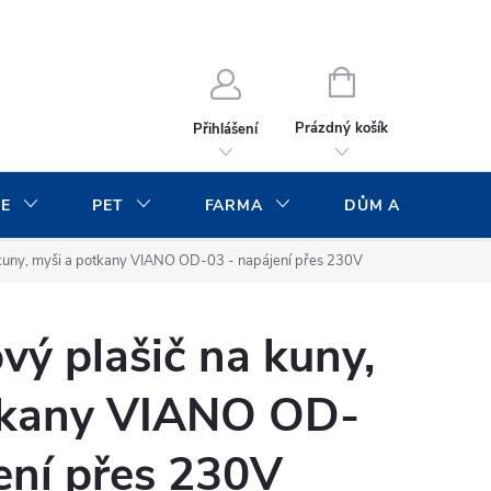
NÁKUPNÍ
KOŠÍK
Prázdný košík
Přihlášení
CE
PET
FARMA
DŮM A ZAHRADA
 kuny, myši a potkany VIANO OD-03 - napájení přes 230V
vý plašič na kuny,
tkany VIANO OD-
ení přes 230V