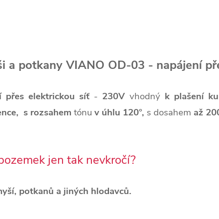
yši a potkany VIANO OD-03 - napájení p
í přes elektrickou síť
-
230V
vhodný
k plašení k
nce,
s rozsahem
tónu
v úhlu 12
0°,
s dosahem
až 20
pozemek jen tak nevkročí?
yší, potkanů a jiných hlodavců.