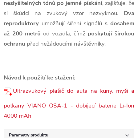
neslyšitelných tónů po jemné pískání
, zajišťuje, že
si škůdci na zvukový vzor nezvyknou.
Dva
reproduktory
umožňují šíření signálů
s dosahem
až 200 metrů
od vozidla, čímž
poskytují širokou
ochranu
před nežádoucími návštěvníky.
Návod k použití ke stažení:
Ultrazvukový plašič do auta na kuny, myši a
potkany VIANO OSA-1 - dobíjecí baterie Li-Ion
4000 mAh
Parametry produktu