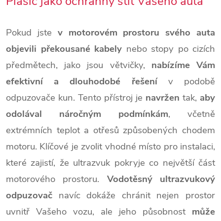
Plašič jako ochranný štít Vašeho auta
Pokud jste
v motorovém prostoru svého auta
objevili překousané kabely
nebo stopy po cizích
předmětech, jako jsou větvičky,
nabízíme Vám
efektivní a dlouhodobé řešení
v podobě
odpuzovače kun. Tento přístroj je
navržen
tak,
aby
odolával náročným podmínkám
, včetně
extrémních teplot a otřesů způsobených chodem
motoru. Klíčové je zvolit vhodné místo pro instalaci,
které zajistí, že ultrazvuk pokryje co největší část
motorového prostoru.
Vodotěsný ultrazvukový
odpuzovač
navíc dokáže chránit nejen prostor
uvnitř Vašeho vozu, ale jeho působnost
může