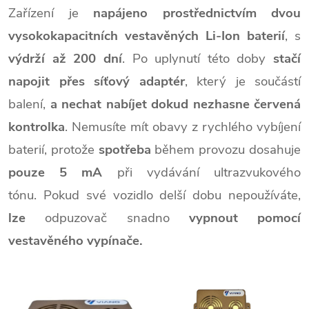
Zařízení je
napájeno prostřednictvím dvou
vysokokapacitních vestavěných Li-Ion baterií
, s
výdrží až 200 dní
. Po uplynutí této doby
stačí
napojit přes síťový adaptér
, který je součástí
balení,
a nechat nabíjet dokud nezhasne červená
kontrolka
. Nemusíte mít obavy z rychlého vybíjení
baterií, protože
spotřeba
během provozu dosahuje
pouze 5 mA
při vydávání ultrazvukového
tónu. Pokud své vozidlo delší dobu nepoužíváte,
lze
odpuzovač snadno
vypnout pomocí
vestavěného vypínače.