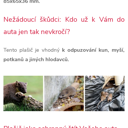
85x65x36 mm.
Nežádoucí škůdci: Kdo už k Vám do
auta jen tak nevkročí?
Tento plašič je vhodný
k odpuzování
kun, myší,
potkanů a jiných hlodavců.