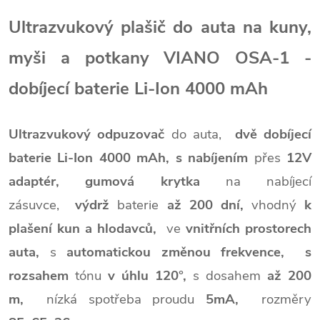
Ultrazvukový plašič do auta na kuny,
myši a potkany VIANO OSA-1 -
dobíjecí baterie Li-Ion 4000 mAh
Ultrazvukový odpuzovač
do auta,
dvě dobíjecí
baterie Li-Ion 4000 mAh, s nabíjením
přes
12V
adaptér, gumová krytka
na nabíjecí
zásuvce,
výdrž
baterie
až 200 dní,
vhodný
k
plašení kun a hlodavců,
ve
vnitřních prostorech
auta,
s
automatickou změnou frekvence,
s
rozsahem
tónu
v úhlu
120°,
s dosahem
až 200
m,
nízká spotřeba proudu
5mA,
rozměry