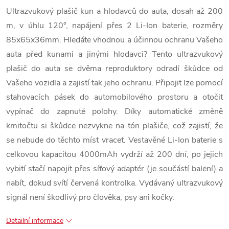
Ultrazvukový plašič kun a hlodavců do auta, dosah až 200
m, v úhlu 120°, napájení přes 2 Li-Ion baterie, rozměry
85x65x36mm. Hledáte vhodnou a účinnou ochranu Vašeho
auta před kunami a jinými hlodavci? Tento ultrazvukový
plašič do auta se dvěma reproduktory odradí škůdce od
Vašeho vozidla a zajistí tak jeho ochranu. Připojit lze pomocí
stahovacích pásek do automobilového prostoru a otočit
vypínač do zapnuté polohy. Díky automatické změně
kmitočtu si škůdce nezvykne na tón plašiče, což zajistí, že
se nebude do těchto míst vracet. Vestavěné Li-Ion baterie s
celkovou kapacitou 4000mAh vydrží až 200 dní, po jejich
vybití stačí napojit přes síťový adaptér (je součástí balení) a
nabít, dokud svítí červená kontrolka. Vydávaný ultrazvukový
signál není škodlivý pro člověka, psy ani kočky.
Detailní informace