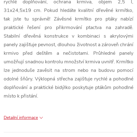
rychlé doplňování, ochrana krmiva, objem 2,5 l,
31x24,5x19 cm. Pokud hledáte kvalitní dřevěné krmítko,
tak jste tu správně! Závěsné krmítko pro ptáky nabízí
praktické řešení pro přikrmování ptactva na zahradě.
Stabilní dřevěná konstrukce v kombinaci s akrylovými
panely zajišťuje pevnost, dlouhou životnost a zároveň chrání
krmivo před deštěm a nečistotami. Průhledné panely
umožňují snadnou kontrolu množství krmiva uvnitř. Krmítko
lze jednoduše zavěsit na strom nebo na budovu pomocí
odolné šňůry. Výklopná střecha zajišťuje rychlé a pohodlné
doplňování a praktické bidýlko poskytuje ptákům pohodlné
místo k přistání.
Detailní informace