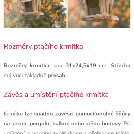
Rozměry ptačího krmítka
Rozměry krmítka
jsou
31x24,5x19
cm.
Střecha
má vůči základně
přesah.
Závěs a umístění ptačího krmítka
Krmítko
lze snadno zavěsit pomocí odolné šňůry
na strom, pergolu, balkon nebo stěnu budovy.
Při
umístění je vhodné zvolit klidné a přehledné místo,