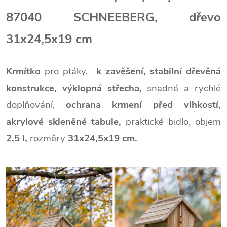
87040 SCHNEEBERG, dřevo
31x24,5x19 cm
Krmítko
pro ptáky,
k zavěšení,
stabilní dřevěná
konstrukce, výklopná střecha,
snadné a rychlé
doplňování,
ochrana krmení před vlhkostí,
akrylové skleněné tabule,
praktické bidlo,
objem
2,5 l,
rozměry
31x24,5x19 cm.