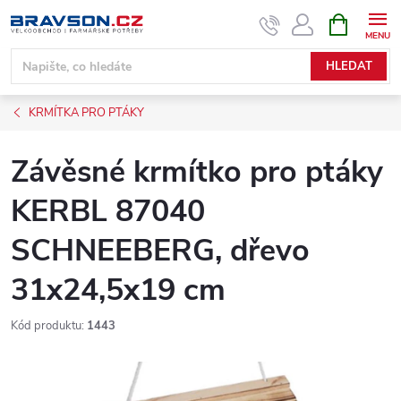
Přejít
NÁKUPNÍ
KOŠÍK
na
obsah
HLEDAT
KRMÍTKA PRO PTÁKY
Závěsné krmítko pro ptáky
KERBL 87040
SCHNEEBERG, dřevo
31x24,5x19 cm
Kód produktu:
1443